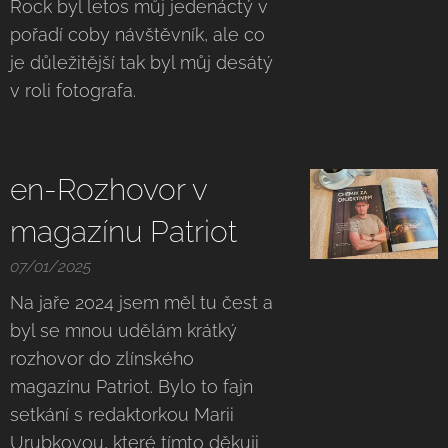
Rock byl letos můj jedenáctý v
pořadí coby návštěvník, ale co
je důležitější tak byl můj desátý
v roli fotografa.
en-Rozhovor v
magazínu Patriot
07/01/2025
Na jaře 2024 jsem měl tu čest a
byl se mnou udělám krátký
rozhovor do zlínského
magazínu Patriot. Bylo to fajn
setkání s redaktorkou Marii
Urubkovou, které tímto děkuji